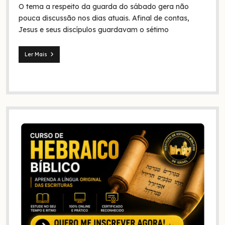
O tema a respeito da guarda do sábado gera não
na
Bíblia
pouca discussão nos dias atuais. Afinal de contas,
e
Jesus e seus discípulos guardavam o sétimo
na
história?
Ler Mais
Jesus
e
seus
discípulos
continuaram
guardando
o
sábado?