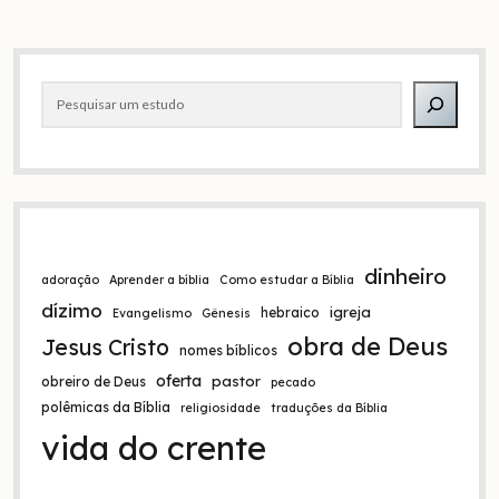
posts
Barra
Pesquisar
lateral
dinheiro
adoração
Aprender a bíblia
Como estudar a Bíblia
dízimo
igreja
hebraico
Evangelismo
Gênesis
obra de Deus
Jesus Cristo
nomes bíblicos
oferta
pastor
obreiro de Deus
pecado
polêmicas da Bíblia
religiosidade
traduções da Bíblia
vida do crente