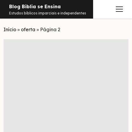
Blog Biblia se Ensina
abrir
Estudos bíblicos imparciais e independentes
menu
Início
Estudos
»
oferta
»
Página 2
Notificações
Conteúdos
abrir
menu
Contato
Livros
Sobre
PDFs
Hebraico
facebook
instagram
pinterest
youtube
e-
amazon
spotify
telegram
whatsapp
mail
Aramaico
Grego
Israel