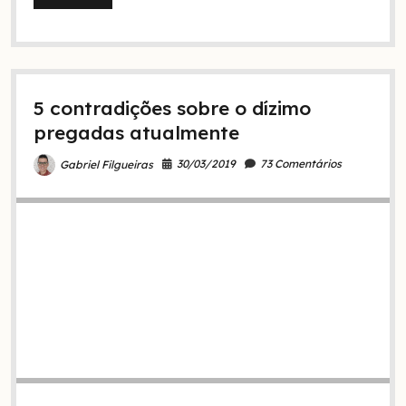
Ensinamentos
de
Deus
com
o
dízimo
5 contradições sobre o dízimo
do
Antigo
pregadas atualmente
Testamento
30/03/2019
73 Comentários
Gabriel Filgueiras