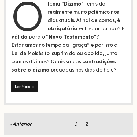
O
tema “
Dízimo
” tem sido
realmente muito polêmico nos
dias atuais. Afinal de contas, é
obrigatório
entregar ou não? É
válido
para o “
Novo Testamento
“?
Estaríamos no tempo da “graça” e por isso a
Lei de Moisés foi suprimida ou abolida, junto
com os dízimos? Quais são as
contradições
sobre o dízimo
pregadas nos dias de hoje?
5
Ler Mais
contradições
sobre
o
dízimo
pregadas
atualmente
Paginação
Anterior
1
2
de