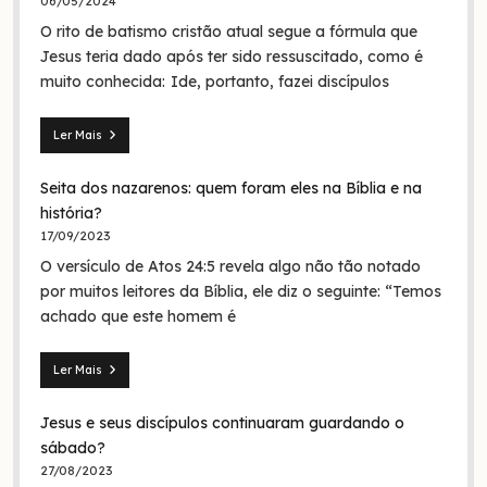
06/05/2024
O rito de batismo cristão atual segue a fórmula que
Jesus teria dado após ter sido ressuscitado, como é
muito conhecida: Ide, portanto, fazei discípulos
Ler Mais
Mateus
28.19:
Seita dos nazarenos: quem foram eles na Bíblia e na
O
batismo
história?
de
17/09/2023
Jesus
O versículo de Atos 24:5 revela algo não tão notado
era
em
por muitos leitores da Bíblia, ele diz o seguinte: “Temos
nome
achado que este homem é
da
Trindade?
Ler Mais
Seita
dos
Jesus e seus discípulos continuaram guardando o
nazarenos:
quem
sábado?
foram
27/08/2023
eles