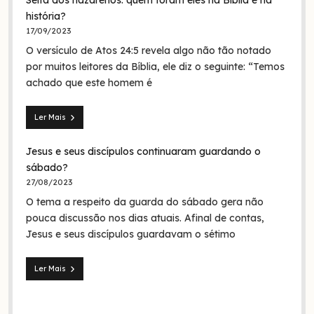
Seita dos nazarenos: quem foram eles na Bíblia e na
O
batismo
história?
de
17/09/2023
Jesus
O versículo de Atos 24:5 revela algo não tão notado
era
em
por muitos leitores da Bíblia, ele diz o seguinte: “Temos
nome
achado que este homem é
da
Trindade?
Ler Mais
Seita
dos
Jesus e seus discípulos continuaram guardando o
nazarenos:
quem
sábado?
foram
27/08/2023
eles
O tema a respeito da guarda do sábado gera não
na
Bíblia
pouca discussão nos dias atuais. Afinal de contas,
e
Jesus e seus discípulos guardavam o sétimo
na
história?
Ler Mais
Jesus
e
seus