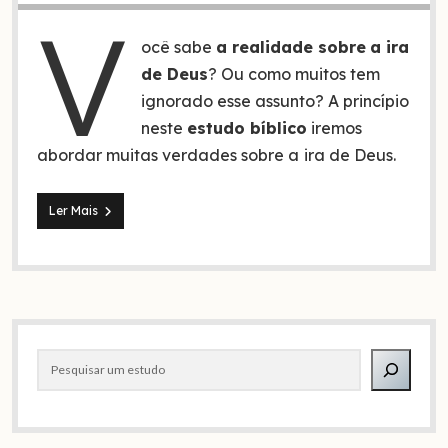
V
ocê sabe
a realidade sobre
a ira
de Deus
? Ou como muitos tem
ignorado esse assunto? A princípio
neste
estudo bíblico
iremos
abordar muitas verdades sobre a
ira de Deus.
A
Ler Mais
ira
de
Deus!
Um
Deus
irado
Barra
aguardando
o
Pesquisar
lateral
fim