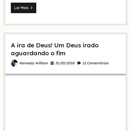
5
Ler Mais
Manifestações
da
ira
de
Deus
(a
A ira de Deus! Um Deus irado
4
é
aguardando o fim
muito
atual)
31/03/2018
12 Comentários
Kennedy William