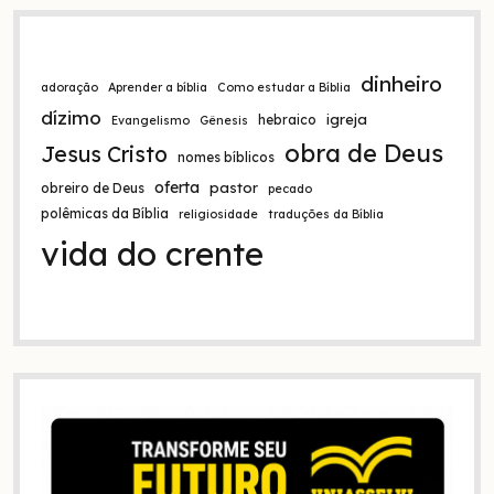
dinheiro
adoração
Aprender a bíblia
Como estudar a Bíblia
dízimo
igreja
hebraico
Evangelismo
Gênesis
obra de Deus
Jesus Cristo
nomes bíblicos
oferta
pastor
obreiro de Deus
pecado
polêmicas da Bíblia
religiosidade
traduções da Bíblia
vida do crente