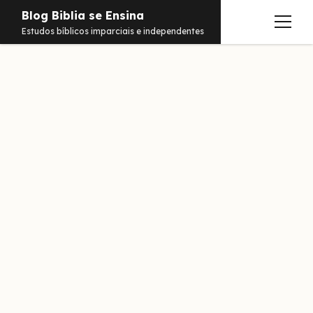
Blog Biblia se Ensina
abrir
Estudos bíblicos imparciais e independentes
menu
Estudos
Notificações
Conteúdos
abrir
menu
Contato
Livros
Sobre
PDFs
Hebraico
facebook
instagram
pinterest
youtube
e-
amazon
spotify
telegram
whatsapp
mail
Aramaico
Grego
Israel