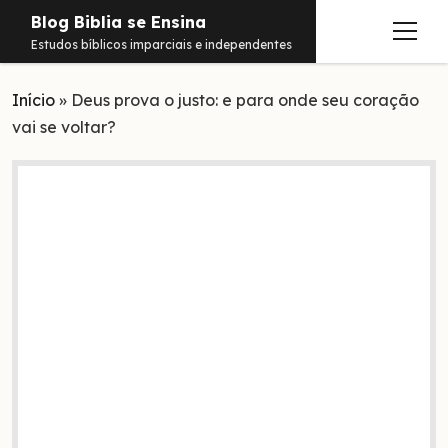
Blog Biblia se Ensina
abrir
Estudos bíblicos imparciais e independentes
menu
Início
Estudos
»
Deus prova o justo: e para onde seu coração
vai se voltar?
Notificações
Conteúdos
abrir
menu
Contato
Livros
Sobre
PDFs
Hebraico
facebook
instagram
pinterest
youtube
e-
amazon
spotify
telegram
whatsapp
mail
Aramaico
Grego
Israel