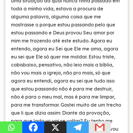
uma situação da qual nunca tinha passado em
toda a minha vida, estava a procura de
alguma palavra, alguma coisa que me
mostrasse o porque estou passando pelo que
estou passando e Deus provou Seu amor por
mim me trazendo até este estudo. Agora eu
entendo, agora eu Sei que Ele me ama, agora
eu sei que Ele só quer me moldar. Estou triste,
cabisbaixo, pensativo, não leio mais a bíblia,
não vou mais a igreja, não pro mais, só que
agora eu entendi, agora eu sei que tudo isso
que estou passando não é para me destruir,
não é para o meu mal, mas é para me limpar,
para me transformar. Gostei muito de um trecho
que li que dizia assim: Diante da provação,
para que lado vc vai se voltar? Eu tenho me
voltado para o desespero e angústia, mas vou