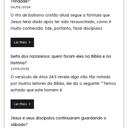
Trindade?
06/05/2024
O rito de batismo cristão atual segue a fórmula que
Jesus teria dado após ter sido ressuscitado, como é
muito conhecida: Ide, portanto, fazei discípulos
Ler Mais
Mateus
28.19:
Seita dos nazarenos: quem foram eles na Bíblia e na
O
batismo
história?
de
17/09/2023
Jesus
O versículo de Atos 24:5 revela algo não tão notado
era
em
por muitos leitores da Bíblia, ele diz o seguinte: “Temos
nome
achado que este homem é
da
Trindade?
Ler Mais
Seita
dos
Jesus e seus discípulos continuaram guardando o
nazarenos:
quem
sábado?