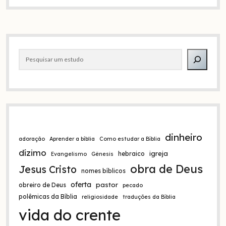
l
t
e
Barra
r
Pesquisar
n
lateral
a
t
i
v
e
:
dinheiro
adoração
Aprender a bíblia
Como estudar a Bíblia
dízimo
igreja
hebraico
Evangelismo
Gênesis
obra de Deus
Jesus Cristo
nomes bíblicos
oferta
pastor
obreiro de Deus
pecado
polêmicas da Bíblia
religiosidade
traduções da Bíblia
vida do crente