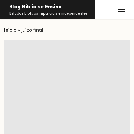
Blog Biblia se Ensina
abrir
Estudos bíblicos imparciais e independentes
menu
Início
Estudos
»
juízo final
Notificações
Conteúdos
abrir
menu
Contato
Livros
Sobre
PDFs
Hebraico
facebook
instagram
pinterest
youtube
e-
amazon
spotify
telegram
whatsapp
mail
Aramaico
Grego
Israel