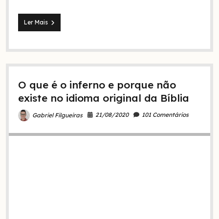
Quais
Ler Mais
são
os
sinais
do
fim
dos
O que é o inferno e porque não
tempos
segundo
existe no idioma original da Bíblia
a
Bíblia
21/08/2020
101 Comentários
Gabriel Filgueiras