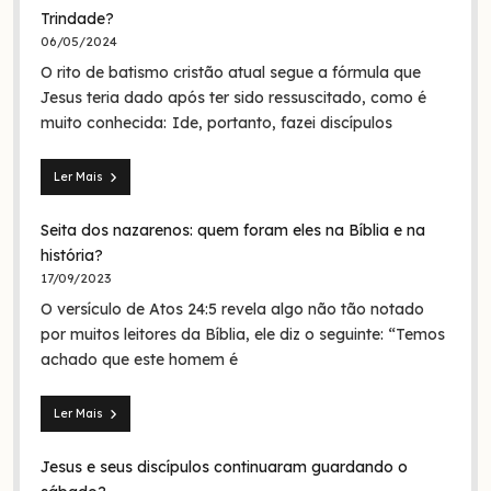
Trindade?
06/05/2024
O rito de batismo cristão atual segue a fórmula que
Jesus teria dado após ter sido ressuscitado, como é
muito conhecida: Ide, portanto, fazei discípulos
Ler Mais
Mateus
28.19:
Seita dos nazarenos: quem foram eles na Bíblia e na
O
batismo
história?
de
17/09/2023
Jesus
O versículo de Atos 24:5 revela algo não tão notado
era
em
por muitos leitores da Bíblia, ele diz o seguinte: “Temos
nome
achado que este homem é
da
Trindade?
Ler Mais
Seita
dos
Jesus e seus discípulos continuaram guardando o
nazarenos:
quem