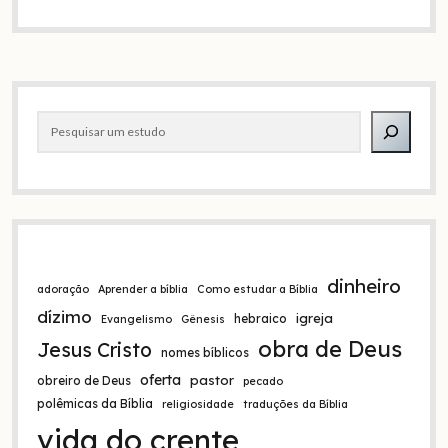
de
Deus!
Um
Deus
irado
Barra
aguardando
o
Pesquisar
lateral
fim
dinheiro
adoração
Aprender a bíblia
Como estudar a Bíblia
dízimo
igreja
hebraico
Evangelismo
Gênesis
obra de Deus
Jesus Cristo
nomes bíblicos
oferta
pastor
obreiro de Deus
pecado
polêmicas da Bíblia
religiosidade
traduções da Bíblia
vida do crente