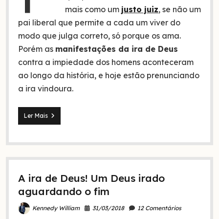
mais como um
justo juiz
, se não um
pai liberal que permite a cada um viver do
modo que julga correto, só porque os ama.
Porém as
manifestações da ira de Deus
contra a impiedade dos homens aconteceram
ao longo da história, e hoje estão prenunciando
a ira vindoura.
5
Ler Mais
Manifestações
da
ira
de
Deus
(a
A ira de Deus! Um Deus irado
4
é
aguardando o fim
muito
atual)
31/03/2018
12 Comentários
Kennedy William