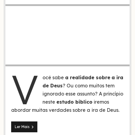
V
ocê sabe
a realidade sobre
a ira
de Deus
? Ou como muitos tem
ignorado esse assunto? A princípio
neste
estudo bíblico
iremos
abordar muitas verdades sobre a
ira de Deus.
A
Ler Mais
ira