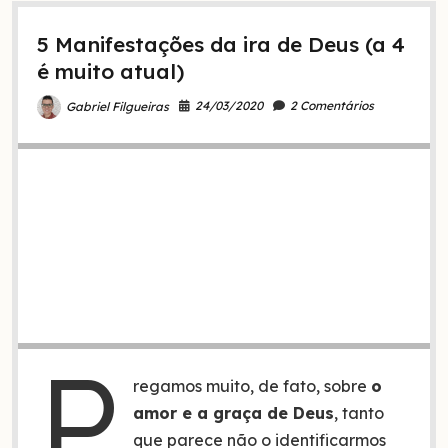
e
porque
5 Manifestações da ira de Deus (a 4
não
existe
é muito atual)
no
idioma
24/03/2020
2 Comentários
Gabriel Filgueiras
original
da
Bíblia
P
regamos muito, de fato, sobre
o
amor e a graça de Deus
, tanto
que parece não o identificarmos