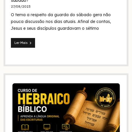
sábado?
foram
27/08/2023
eles
O tema a respeito da guarda do sábado gera não
na
Bíblia
pouca discussão nos dias atuais. Afinal de contas,
e
Jesus e seus discípulos guardavam o sétimo
na
história?
Ler Mais
Jesus
e
seus
discípulos
continuaram
guardando
o
sábado?