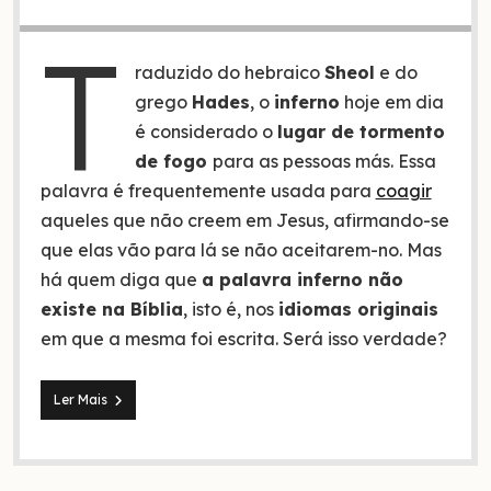
T
raduzido do hebraico
Sheol
e do
grego
Hades
, o
inferno
hoje em dia
é considerado o
lugar de tormento
de fogo
para as pessoas más. Essa
palavra é frequentemente usada para
coagir
aqueles que não creem em Jesus, afirmando-se
que elas vão para lá se não aceitarem-no. Mas
há quem diga que
a palavra inferno não
existe na Bíblia
, isto é, nos
idiomas originais
em que a mesma foi escrita. Será isso verdade?
O
Ler Mais
que
é
o
inferno