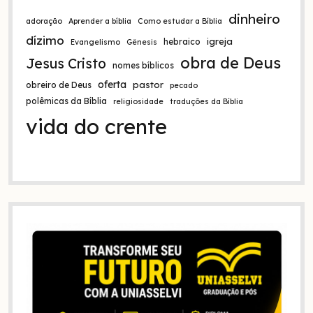
dinheiro
adoração
Aprender a bíblia
Como estudar a Bíblia
dízimo
igreja
hebraico
Evangelismo
Gênesis
obra de Deus
Jesus Cristo
nomes bíblicos
oferta
pastor
obreiro de Deus
pecado
polêmicas da Bíblia
religiosidade
traduções da Bíblia
vida do crente