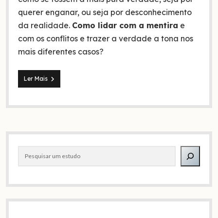
querer enganar, ou seja por desconhecimento
da realidade.
Como lidar com a mentira
e
com os conflitos e trazer a verdade a tona nos
mais diferentes casos?
Como
Ler Mais
lidar
com
a
mentira
e
seus
Barra
conflitos
Pesquisar
lateral