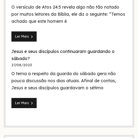
Jesus
O versículo de Atos 24:5 revela algo não tão notado
era
em
por muitos leitores da Bíblia, ele diz o seguinte: “Temos
nome
achado que este homem é
da
Trindade?
Ler Mais
Seita
dos
Jesus e seus discípulos continuaram guardando o
nazarenos:
quem
sábado?
foram
27/08/2023
eles
O tema a respeito da guarda do sábado gera não
na
Bíblia
pouca discussão nos dias atuais. Afinal de contas,
e
Jesus e seus discípulos guardavam o sétimo
na
história?
Ler Mais
Jesus
e
seus
discípulos
continuaram
guardando