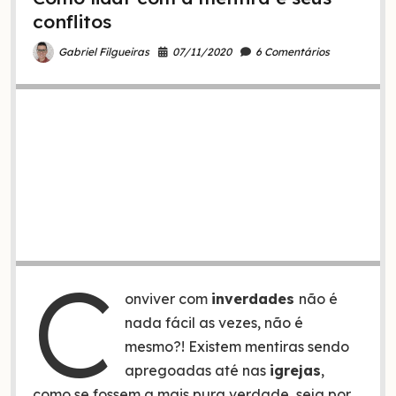
conflitos
07/11/2020
6 Comentários
Gabriel Filgueiras
C
onviver com
inverdades
não é
nada fácil as vezes, não é
mesmo?! Existem mentiras sendo
apregoadas até nas
igrejas
,
como se fossem a mais pura verdade, seja por