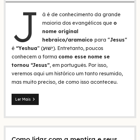
J
á é de conhecimento da grande
maioria dos evangélicos que
o
nome original
hebraico/aramaico
para “
Jesus
“
é
“Yeshua
” (
יֵשׁוּעַ
). Entretanto, poucos
conhecem a forma
como esse nome se
tornou “Jesus”
, em português. Por isso,
veremos aqui um histórico um tanto resumido,
mas muito preciso, de como isso aconteceu.
Como
Ler Mais
foi
que
“Yeshua”
virou
“Jesus”?
Como lidar com a mentira e seus