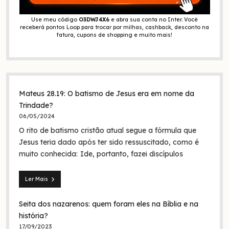
Use meu código
O3DWJ4X6
e abra sua conta no Inter. Você
receberá pontos Loop para trocar por milhas, cashback, desconto na
fatura, cupons de shopping e muito mais!
Mateus 28.19: O batismo de Jesus era em nome da
Trindade?
06/05/2024
O rito de batismo cristão atual segue a fórmula que
Jesus teria dado após ter sido ressuscitado, como é
muito conhecida: Ide, portanto, fazei discípulos
Ler Mais
Mateus
28.19:
Seita dos nazarenos: quem foram eles na Bíblia e na
O
batismo
história?
de
17/09/2023