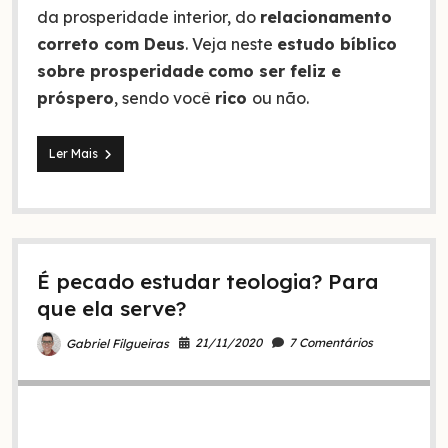
da prosperidade interior, do
relacionamento
correto com Deus
. Veja neste
estudo bíblico
sobre prosperidade
como ser feliz e
próspero
, sendo você
rico
ou não.
A
Ler Mais
prosperidade
da
Bíblia
e
a
do
É pecado estudar teologia? Para
mundo:
qual
que ela serve?
tu
tens
21/11/2020
7 Comentários
Gabriel Filgueiras
buscado?