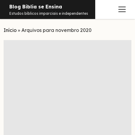
Blog Biblia se Ensina
abrir
Estudos bíblicos imparciais e independentes
menu
Início
Estudos
»
Arquivos para novembro 2020
Notificações
Conteúdos
abrir
menu
Contato
Livros
Sobre
PDFs
Hebraico
facebook
instagram
pinterest
youtube
e-
amazon
spotify
telegram
whatsapp
mail
Aramaico
Grego
Israel