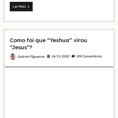
É
Ler Mais
pecado
estudar
teologia?
Para
que
ela
Como foi que “Yeshua” virou
serve?
“Jesus”?
14/11/2020
109 Comentários
Gabriel Filgueiras