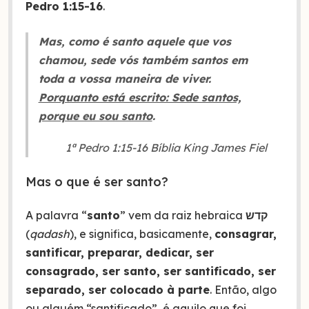
Pedro 1:15-16
.
Mas, como é santo aquele que vos
chamou, sede vós também santos em
toda a vossa maneira de viver.
Porquanto está escrito: Sede santos,
porque eu sou santo
.
1ª Pedro 1:15-16 Bíblia King James Fiel
Mas o que é ser santo?
A palavra “
santo
” vem da raiz hebraica
קדש
(
qadash
), e significa, basicamente,
consagrar,
santificar, preparar, dedicar, ser
consagrado, ser santo, ser santificado, ser
separado, ser colocado à parte
. Então, algo
ou alguém “santificado”, é aquilo que foi