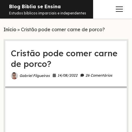
Blog Biblia se Ensina
abrir
Estudos bíblicos imparciais e independentes
menu
Início
Estudos
»
Cristão pode comer carne de porco?
Notificações
Cristão pode comer carne
Conteúdos
abrir
menu
de porco?
Contato
Livros
Sobre
PDFs
14/08/2022
26 Comentários
Gabriel Filgueiras
Hebraico
facebook
instagram
pinterest
youtube
e-
amazon
spotify
telegram
whatsapp
mail
Aramaico
Grego
Israel