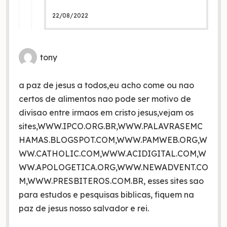
22/08/2022
tony
a paz de jesus a todos,eu acho come ou nao
certos de alimentos nao pode ser motivo de
divisao entre irmaos em cristo jesus,vejam os
sites,WWW.IPCO.ORG.BR,WWW.PALAVRASEMC
HAMAS.BLOGSPOT.COM,WWW.PAMWEB.ORG,W
WW.CATHOLIC.COM,WWW.ACIDIGITAL.COM,W
WW.APOLOGETICA.ORG,WWW.NEWADVENT.CO
M,WWW.PRESBITEROS.COM.BR, esses sites sao
para estudos e pesquisas biblicas, fiquem na
paz de jesus nosso salvador e rei.