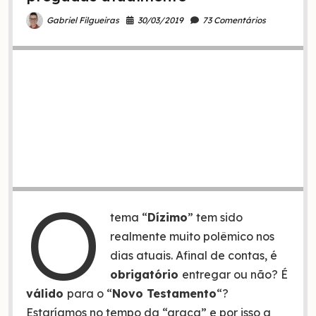
Testamento
30/03/2019
73 Comentários
Gabriel Filgueiras
O
tema “
Dízimo
” tem sido
realmente muito polêmico nos
dias atuais. Afinal de contas, é
obrigatório
entregar ou não? É
válido
para o “
Novo Testamento
“?
Estaríamos no tempo da “graça” e por isso a