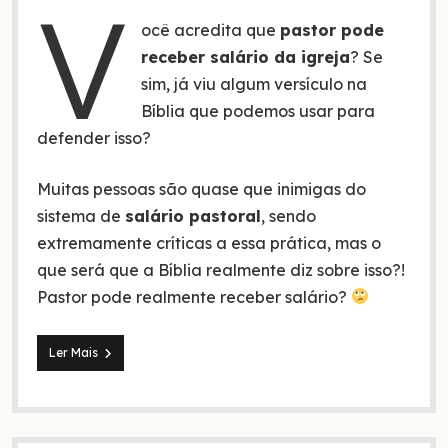
V
ocê acredita que
pastor pode
receber salário da igreja
? Se
sim, já viu algum versículo na
Bíblia que podemos usar para
defender isso?
Muitas pessoas são quase que inimigas do
sistema de
salário pastoral
, sendo
extremamente críticas a essa prática, mas o
que será que a Bíblia realmente diz sobre isso?!
Pastor pode realmente receber salário?
Versículos
Ler Mais
que
provam
que
o
pastor