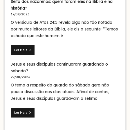
Seita dos nazarenos: quem foram eles na Bíblia e na
O
batismo
história?
de
17/09/2023
Jesus
O versículo de Atos 24:5 revela algo não tão notado
era
em
por muitos leitores da Bíblia, ele diz o seguinte: “Temos
nome
achado que este homem é
da
Trindade?
Ler Mais
Seita
dos
Jesus e seus discípulos continuaram guardando o
nazarenos:
quem
sábado?
foram
27/08/2023
eles
O tema a respeito da guarda do sábado gera não
na
Bíblia
pouca discussão nos dias atuais. Afinal de contas,
e
Jesus e seus discípulos guardavam o sétimo
na
história?
Ler Mais
Jesus
e
seus