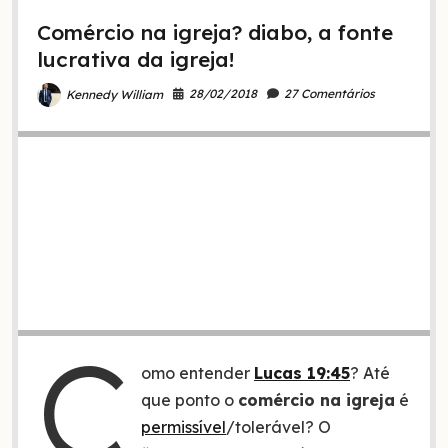
pode
Comércio na igreja? diabo, a fonte
receber
salário
lucrativa da igreja!
28/02/2018
27 Comentários
Kennedy William
C
omo entender
Lucas 19:45
? Até
que ponto o
comércio na igreja
é
permissível
/tolerável? O