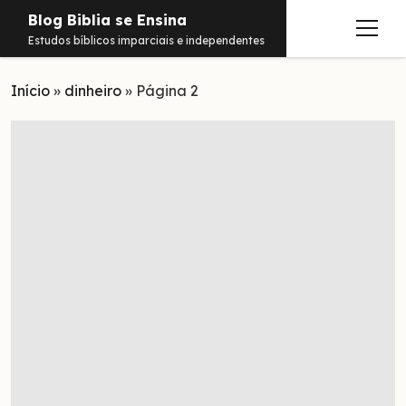
Blog Biblia se Ensina
abrir
Estudos bíblicos imparciais e independentes
menu
Início
Estudos
»
dinheiro
»
Página 2
Notificações
Conteúdos
abrir
menu
Contato
Livros
Sobre
PDFs
Hebraico
facebook
instagram
pinterest
youtube
e-
amazon
spotify
telegram
whatsapp
mail
Aramaico
Grego
Israel