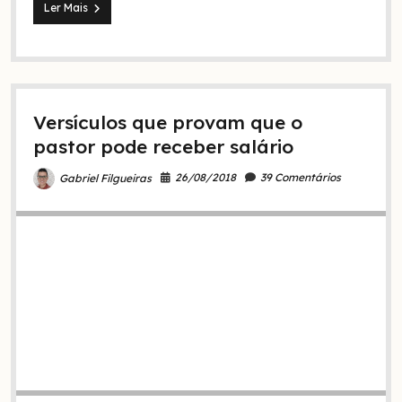
Características
Ler Mais
do
pastor
mercenário
na
igreja
atual
Versículos que provam que o
(João
10:12)
pastor pode receber salário
26/08/2018
39 Comentários
Gabriel Filgueiras