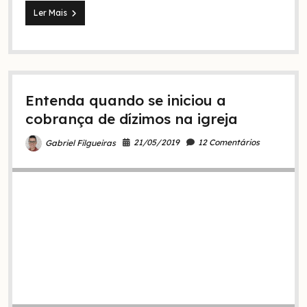
O
Ler Mais
Dízimo
é
obrigatório?
Para
quem
devo
Entenda quando se iniciou a
dá-
lo?
cobrança de dízimos na igreja
21/05/2019
12 Comentários
Gabriel Filgueiras