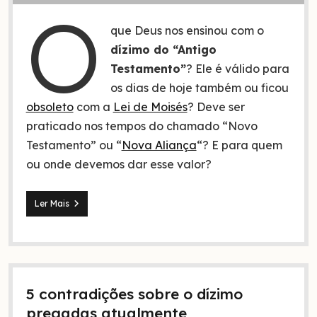
O
que Deus nos ensinou com o
dízimo do “Antigo
Testamento”
? Ele é válido para
os dias de hoje também ou ficou
obsoleto
com a
Lei de Moisés
? Deve ser
praticado nos tempos do chamado “Novo
Testamento” ou “
Nova Aliança
“? E para quem
ou onde devemos dar esse valor?
4
Ler Mais
Ensinamentos
de
Deus
com
o
dízimo
5 contradições sobre o dízimo
do
Antigo
pregadas atualmente