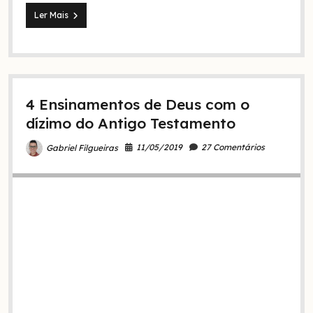
Entenda
Ler Mais
quando
se
iniciou
a
cobrança
de
4 Ensinamentos de Deus com o
dízimos
na
dízimo do Antigo Testamento
igreja
11/05/2019
27 Comentários
Gabriel Filgueiras