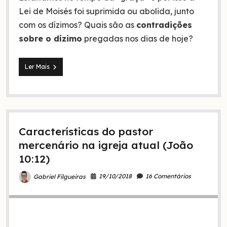
Lei de Moisés foi suprimida ou abolida, junto
com os dízimos? Quais são as
contradições
sobre o dízimo
pregadas nos dias de hoje?
5
Ler Mais
contradições
sobre
o
dízimo
pregadas
atualmente
Características do pastor
mercenário na igreja atual (João
10:12)
19/10/2018
16 Comentários
Gabriel Filgueiras