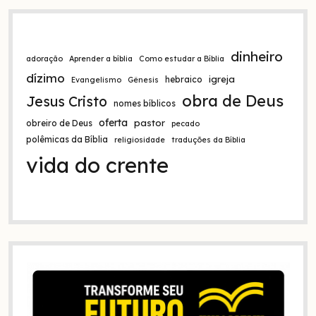
dinheiro
adoração
Aprender a bíblia
Como estudar a Bíblia
dízimo
igreja
hebraico
Evangelismo
Gênesis
obra de Deus
Jesus Cristo
nomes bíblicos
oferta
pastor
obreiro de Deus
pecado
polêmicas da Bíblia
religiosidade
traduções da Bíblia
vida do crente