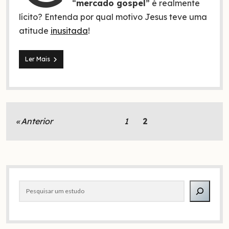
“
mercado gospel
” é realmente
lícito? Entenda por qual motivo Jesus teve uma
atitude
inusitada
!
Comércio
Ler Mais
na
igreja?
diabo,
a
fonte
lucrativa
Paginação
Anterior
1
2
da
de
igreja!
posts
Barra
Pesquisar
lateral