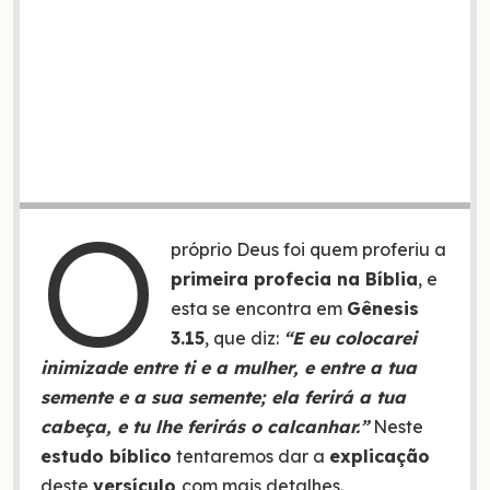
O
próprio Deus foi quem proferiu a
primeira profecia na Bíblia
, e
esta se encontra em
Gênesis
3.15
, que diz:
“E eu colocarei
inimizade entre ti e a mulher, e entre a tua
semente e a sua semente; ela ferirá a tua
cabeça, e tu lhe ferirás o calcanhar.”
Neste
estudo bíblico
tentaremos dar a
explicação
deste
versículo
com mais detalhes.