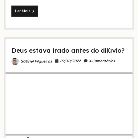
Quem
Ler Mais
é
o
“nós”
em
Gênesis
1:26,
Deus estava irado antes do dilúvio?
3:22
e
11:7?
09/10/2022
4 Comentários
Gabriel Filgueiras