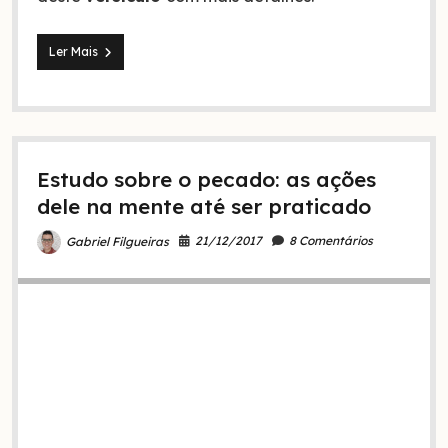
Estudo
Ler Mais
de
Gênesis
3.15
–
a
primeira
Estudo sobre o pecado: as ações
profecia
da
dele na mente até ser praticado
Bíblia
21/12/2017
8 Comentários
Gabriel Filgueiras