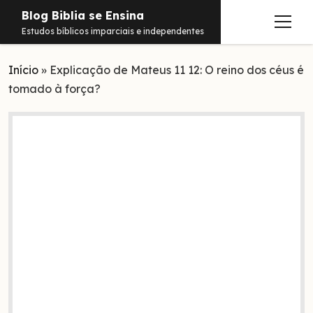
Blog Biblia se Ensina
abrir
Estudos bíblicos imparciais e independentes
menu
Início
Estudos
»
Explicação de Mateus 11 12: O reino dos céus é
tomado à força?
Notificações
Conteúdos
abrir
menu
Contato
Livros
Sobre
PDFs
Hebraico
facebook
instagram
pinterest
youtube
e-
amazon
spotify
telegram
whatsapp
mail
Aramaico
Grego
Israel