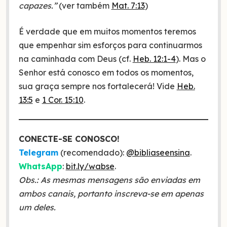
capazes.”
(ver também
Mat. 7:13
)
É verdade que em muitos momentos teremos
que empenhar sim esforços para continuarmos
na caminhada com Deus (cf.
Heb. 12:1-4
). Mas o
Senhor está conosco em todos os momentos,
sua graça sempre nos fortalecerá! Vide
Heb.
13:5
e
1 Cor. 15:10
.
CONECTE-SE CONOSCO!
Telegram
(recomendado):
@bibliaseensina
.
WhatsApp
:
bit.ly/wabse
.
Obs.: As mesmas mensagens são enviadas em
ambos canais, portanto inscreva-se em apenas
um deles.