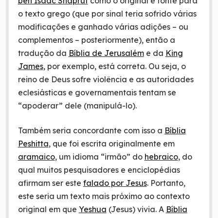
ben Isaac Shaprut
como o original e fonte para
o texto grego (que por sinal teria sofrido várias
modificações e ganhado várias adições – ou
complementos – posteriormente), então a
tradução da
Bíblia de Jerusalém
e da
King
James
, por exemplo, está correta. Ou seja, o
reino de Deus sofre violência e as autoridades
eclesiásticas e governamentais tentam se
“apoderar” dele (manipulá-lo).
Também seria concordante com isso a
Bíblia
Peshitta
, que foi escrita originalmente em
aramaico
, um idioma “irmão” do
hebraico
, do
qual muitos pesquisadores e enciclopédias
afirmam ser este
falado por Jesus
. Portanto,
este seria um texto mais próximo ao contexto
original em que
Yeshua
(Jesus) vivia. A
Bíblia