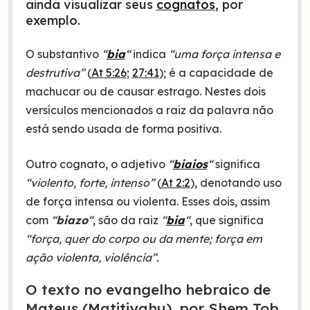
ainda visualizar seus
cognatos
, por
exemplo.
O substantivo
“
bia
“
indica
“uma força intensa e
destrutiva”
(
At 5:26
;
27:41
); é a capacidade de
machucar ou de causar estrago. Nestes dois
versículos mencionados a raiz da palavra não
está sendo usada de forma positiva.
Outro cognato, o adjetivo
“
biaios
“
significa
“violento, forte, intenso”
(
At 2:2
), denotando uso
de força intensa ou violenta. Esses dois, assim
com
“
biazo
“
, são da raiz
“
bia
“
, que significa
“força, quer do corpo ou da mente; força em
ação violenta, violência”.
O texto no evangelho hebraico de
Mateus (Matitiyahu), por Shem Tob.