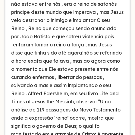
não estava entre nós , era o reino de satanás
príncipe deste mundo que imperava , mas Jesus
veio destronar o inimigo e implantar O seu
Reino , Reino que começou sendo anunciado
por João Batista e que sofreu violência pois
tentaram tomar o reino a força , mas Jesus
disse que tinha sido até agora!não se referindo
a hora exata que falava , mas ao agora como
o momento que Ele estava presente entre nós
curando enfermos , libertando pessoas ,
salvando almas e assim implantando o seu
Reino . Alfred Edersheim, em seu livro Life and
Times of Jesus the Messiah, observa: “Uma
análise de 119 passagens do Novo Testamento
onde a expressão ‘reino’ ocorre, mostra que
significa o governo de Deus; o qual foi
manifestado em e através de Cristo; é aparente