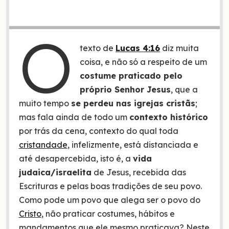
O
texto de
Lucas 4:16
diz muita
coisa, e não só a respeito de um
costume praticado pelo
próprio Senhor Jesus
, que a
muito tempo
se perdeu nas igrejas cristãs
;
mas fala ainda de todo um
contexto histórico
por trás da cena, contexto do qual toda
cristandade
, infelizmente, está distanciada e
até desapercebida, isto é, a
vida
judaica/israelita
de Jesus, recebida das
Escrituras e pelas boas tradições de seu povo.
Como pode um povo que alega ser o povo do
Cristo
, não praticar costumes, hábitos e
mandamentos que ele mesmo praticava? Neste