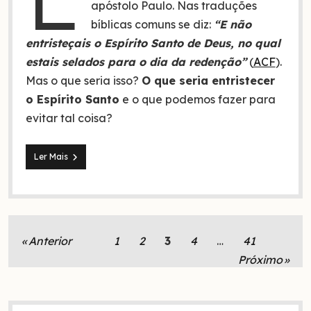
apóstolo Paulo. Nas traduções
bíblicas comuns se diz:
“E não
entristeçais o Espírito Santo de Deus, no qual
estais selados para o dia da redenção”
(
ACF
).
Mas o que seria isso?
O que seria entristecer
o Espírito Santo
e o que podemos fazer para
evitar tal coisa?
Entristecer
Ler Mais
o
Espírito
Santo
(Efésios
4:30),
o
Paginação
Anterior
1
2
3
4
…
41
que
de
é
Próximo
isso?
posts