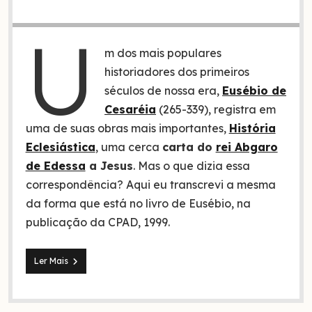
U
m dos mais populares
historiadores dos primeiros
séculos de nossa era,
Eusébio de
Cesaréia
(265-339), registra em
uma de suas obras mais importantes,
História
Eclesiástica
, uma cerca
carta do
rei Abgaro
de Edessa
a Jesus
. Mas o que dizia essa
correspondência? Aqui eu transcrevi a mesma
da forma que está no livro de Eusébio, na
publicação da CPAD, 1999.
O
Ler Mais
que
diz
a
carta