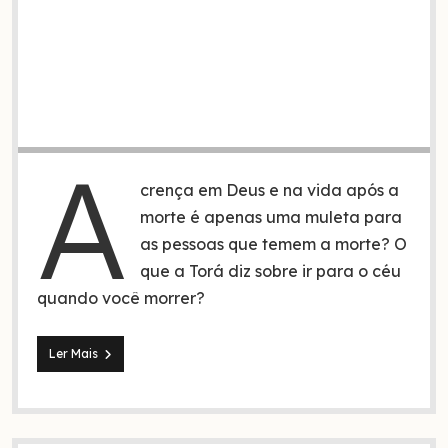
A
crença em Deus e na vida após a
morte é apenas uma muleta para
as pessoas que temem a morte? O
que a Torá diz sobre ir para o céu
quando você morrer?
Preparando-
Ler Mais
se
para
a
vida
após