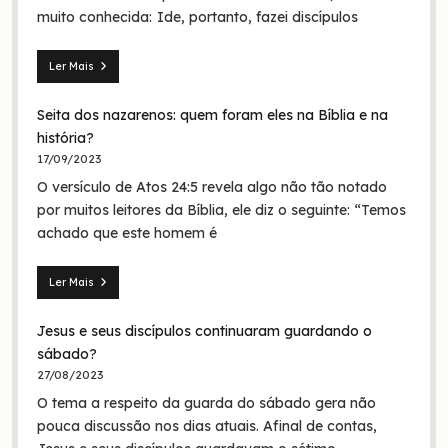
muito conhecida: Ide, portanto, fazei discípulos
Ler Mais
Mateus
28.19:
Seita dos nazarenos: quem foram eles na Bíblia e na
O
batismo
história?
de
17/09/2023
Jesus
O versículo de Atos 24:5 revela algo não tão notado
era
em
por muitos leitores da Bíblia, ele diz o seguinte: “Temos
nome
achado que este homem é
da
Trindade?
Ler Mais
Seita
dos
Jesus e seus discípulos continuaram guardando o
nazarenos:
quem
sábado?
foram
27/08/2023
eles
O tema a respeito da guarda do sábado gera não
na
Bíblia
pouca discussão nos dias atuais. Afinal de contas,
e