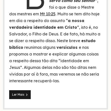
servo como seu senhor”
,
foi o que disse o Mestre
dos mestres em
Mt 10:25
. Muito se tem dito hoje
em dia a respeito do assunto “
a nossa
verdadeira identidade em Cristo
“, isto é, no
Salvador, o Filho de Deus. E de fato, há muito a
se dizer a respeito disso. Neste breve
estudo
bíblico
reunimos alguns
versículos
e nos
propomos a mostrar e explicar algumas coisas
a respeito dessa tão dita “identidade em
Jesus”. Algumas delas não são tão ditas nem
vividas por aí à fora, mas veremos se não seria
interessante recuperá-las.
10
Ler Mais
Versículos
sobre
nossa