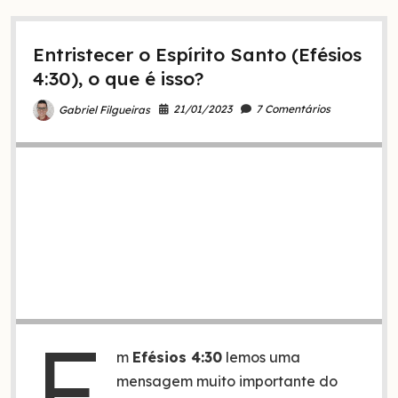
verdadeira
identidade
em
Entristecer o Espírito Santo (Efésios
Cristo
4:30), o que é isso?
21/01/2023
7 Comentários
Gabriel Filgueiras
E
m
Efésios 4:30
lemos uma
mensagem muito importante do