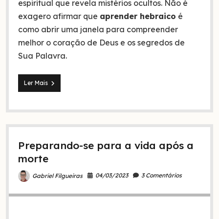
espiritual que revela mistérios ocultos. Não é
exagero afirmar que
aprender hebraico
é
como abrir uma janela para compreender
melhor o coração de Deus e os segredos de
Sua Palavra.
Aprender
Ler Mais
hebraico:
Por
que
você
deveria
ser
Preparando-se para a vida após a
preocupar
com
morte
isso?
04/03/2023
3 Comentários
Gabriel Filgueiras