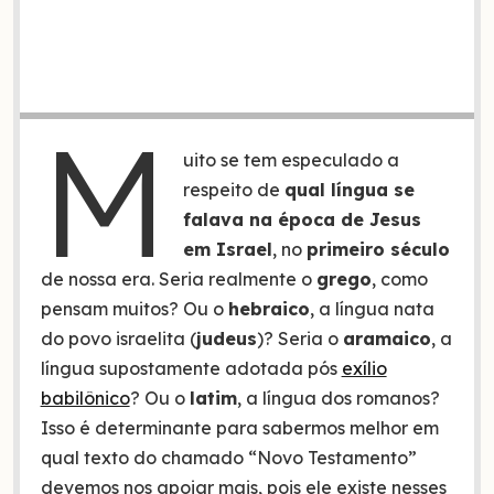
M
uito se tem especulado a
respeito de
qual língua se
falava na época de Jesus
em Israel
, no
primeiro século
de nossa era. Seria realmente o
grego
, como
pensam muitos? Ou o
hebraico
, a língua nata
do povo israelita (
judeus
)? Seria o
aramaico
, a
língua supostamente adotada pós
exílio
babilônico
? Ou o
latim
, a língua dos romanos?
Isso é determinante para sabermos melhor em
qual texto do chamado “Novo Testamento”
devemos nos apoiar mais, pois ele existe nesses