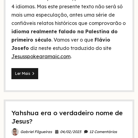
4 idiomas. Mas este presente texto não será só
mais uma especulação, antes uma série de
confiáveis relatos históricos que comprovarão o
idioma realmente falado na Palestina do
primeiro século
. Vamos ver o que
Flávio
Josefo
diz neste estudo traduzido do site
Jesusspokearamaic.com
.
Qual
Ler Mais
língua
os
judeus
falavam
em
Israel
Yahshua era o verdadeiro nome de
na
época
Jesus?
de
Jesus?
04/02/2023
12 Comentários
Gabriel Filgueiras