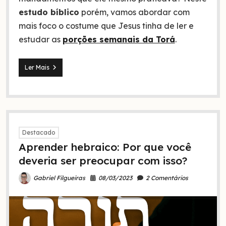
estudo bíblico
porém, vamos abordar com
mais foco o costume que Jesus tinha de ler e
estudar as
porções semanais da Torá
.
Jesus
Ler Mais
e
as
porções
semanais
da
Torá
Destacado
Aprender hebraico: Por que você
deveria ser preocupar com isso?
08/03/2023
2 Comentários
Gabriel Filgueiras