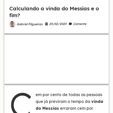
a
Calculando a vinda do Messias e o
morte
fim?
25/02/2023
Comente
Gabriel Filgueiras
C
em por cento de todas as pessoas
que já previram o tempo da
vinda
do Messias
erraram cem por