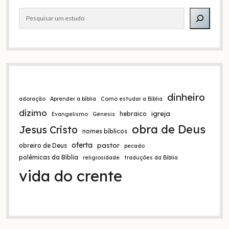
Barra
Pesquisar
lateral
dinheiro
adoração
Aprender a bíblia
Como estudar a Bíblia
dízimo
igreja
hebraico
Evangelismo
Gênesis
obra de Deus
Jesus Cristo
nomes bíblicos
oferta
pastor
obreiro de Deus
pecado
polêmicas da Bíblia
religiosidade
traduções da Bíblia
vida do crente