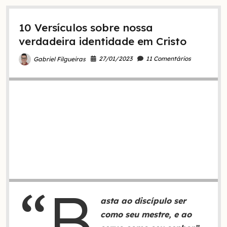
do
rei
10 Versículos sobre nossa
Abgaro
de
verdadeira identidade em Cristo
Edessa
a
27/01/2023
11 Comentários
Gabriel Filgueiras
Jesus?
“B
asta ao discípulo ser
como seu mestre, e ao