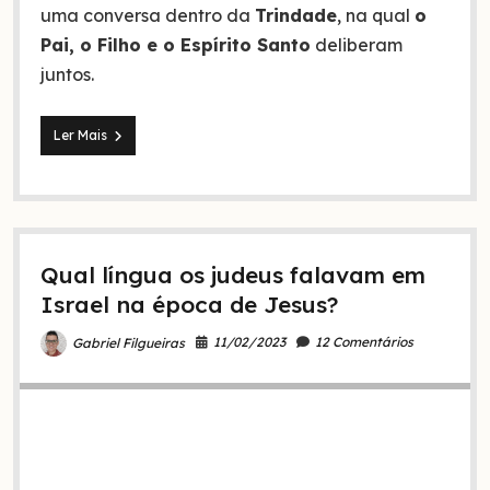
uma conversa dentro da
Trindade
, na qual
o
Pai, o Filho e o Espírito Santo
deliberam
juntos.
Quem
Ler Mais
é
o
“nós”
em
Gênesis
1:26,
Qual língua os judeus falavam em
3:22
e
Israel na época de Jesus?
11:7?
11/02/2023
12 Comentários
Gabriel Filgueiras