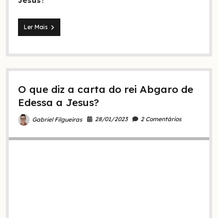
Jesus
?
Yahshua
Ler Mais
era
o
verdadeiro
nome
de
Jesus?
O que diz a carta do rei Abgaro de
Edessa a Jesus?
28/01/2023
2 Comentários
Gabriel Filgueiras