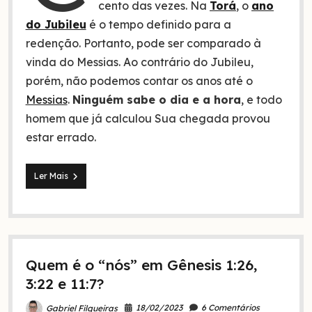
cento das vezes. Na
Torá
, o
ano
do Jubileu
é o tempo definido para a
redenção. Portanto, pode ser comparado à
vinda do Messias. Ao contrário do Jubileu,
porém, não podemos contar os anos até o
Messias
.
Ninguém sabe o dia e a hora
, e todo
homem que já calculou Sua chegada provou
estar errado.
Calculando
Ler Mais
a
vinda
do
Messias
e
o
Quem é o “nós” em Gênesis 1:26,
fim?
3:22 e 11:7?
18/02/2023
6 Comentários
Gabriel Filgueiras