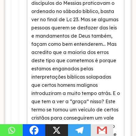
discípulos do Messias praticavam o
ordenado no sábado bíblico, basta
ver no final de Lc 23. Mas se algumas
pessoas querem se desfazer das leis
e mandamentos de Deus também,
façam como bem entenderem… Mas
acredito que a maioria dos erros
deste tipo que cometemos é porque
estamos enganados pelas
interpretações bíblicas solapadas
que certos homens malignos
introduziram a muito tempo atrás. E o
que tem a ver a “graça” nisso? Este
termo se tornou um veículo de certos
cristãos para conseguirem um vale
transgressao da Lei de Deus, e não
conseguem ver que a graça Dele se