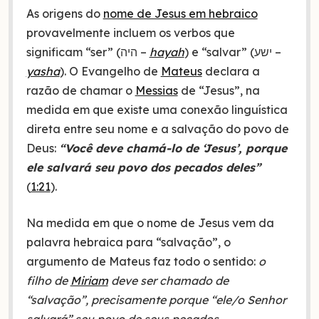
As origens do
nome de Jesus em hebraico
provavelmente incluem os verbos que
significam “ser” (היה –
hayah
) e “salvar” (ישע –
yasha
). O Evangelho de
Mateus
declara a
razão de chamar o
Messias
de “Jesus”, na
medida em que existe uma conexão linguística
direta entre seu nome e a salvação do povo de
Deus:
“Você deve chamá-lo de ‘Jesus’, porque
ele salvará seu povo dos pecados deles”
(
1:21
).
Na medida em que o nome de Jesus vem da
palavra hebraica para “salvação”, o
argumento de Mateus faz todo o sentido:
o
filho de
Miriam
deve ser chamado de
“salvação”, precisamente porque “ele/o Senhor