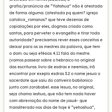
grafia/pronúncia de “Yahshua” não é atestada
de forma alguma. (atestada pq quem? igreja
catolica_romanos? que teve dezenas de
copialações por eles, dogmas criado como
santos, para perveter o evangelho e tirar toda
autoridade? precisamos rever esses conceitos e
deixar para os os mestres da palavra, que tem
o dom. ou seja efésios 4.11 fala do mestre.
(vamos passear sobre o hebraico no original
das escrituras. livro de esdras e neemias, irã
encontrar por exeplo esdras 3.2 o nome jesua o
sacerdote que saiu do cativeiro babilonico
junto com zorobabel. esse lesua, no original,
seja chama ieshua, que não tem nada haver
com abreviação do nome de josué- que
transliterado nos dias de hoje é “yehoshua”,