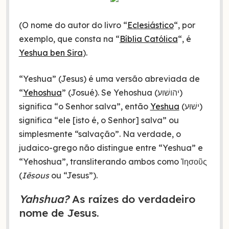
(O nome do autor do livro “
Eclesiástico
“, por
exemplo, que consta na “
Bíblia Católica
“, é
Yeshua ben Sira
).
“Yeshua” (Jesus) é uma versão abreviada de
“
Yehoshua
” (Josué). Se Yehoshua (יהושׁוע)
significa “o Senhor salva”, então
Yeshua
(ישׁוּע)
significa “ele [isto é, o Senhor] salva” ou
simplesmente “salvação”. Na verdade, o
judaico-grego não distingue entre “Yeshua” e
“Yehoshua”, transliterando ambos como Ἰησοῦς
(
Iēsous
ou “Jesus”).
Yahshua?
As raízes do verdadeiro
nome de Jesus.