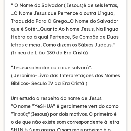
” O Nome do Salvador ( Iesous)é de seis letras,
…O Nome Jesus que Pertence a outra Língua,
Traduzido Para O Grego…O Nome do Salvador
que é Sotér…Quanto Ao Nome Jesus, Na língua
Hebraica á qual Pertence, Se Compõe de Duas
letras e meia, Como dizem os Sábios Judeus..”
(Irineu de Lião-180 da Era Cristã)
“Jesus= salvador ou o que salvará”.
( Jerônimo-Livro das Interpretações dos Nomes
Bíblicos- Seculo IV da Era Cristã )
Um estudo a respeito do nome de Jesus.
”O nome “YeSHUA” é geralmente vertido como
“Ἰησοῦς”(Iesous) por dois motivos. O primeiro é
o de que não existe som correspondente à letra
SHIN (ש) em grego. O som mais próximo é o