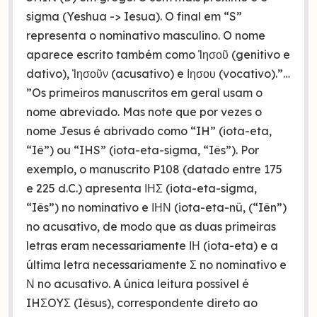
sigma (Yeshua -> Iesua). O final em “S”
representa o nominativo masculino. O nome
aparece escrito também como Ἰησοῦ (genitivo e
dativo), Ἰησοῦν (acusativo) e Ιησου (vocativo).”…
”Os primeiros manuscritos em geral usam o
nome abreviado. Mas note que por vezes o
nome Jesus é abrivado como “IH” (iota-eta,
“Iê”) ou “IHS” (iota-eta-sigma, “Iês”). Por
exemplo, o manuscrito P108 (datado entre 175
e 225 d.C.) apresenta ΙΗΣ (iota-eta-sigma,
“Iês”) no nominativo e ΙΗΝ (iota-eta-nü, (“Iên”)
no acusativo, de modo que as duas primeiras
letras eram necessariamente ΙΗ (iota-eta) e a
última letra necessariamente Σ no nominativo e
Ν no acusativo. A única leitura possível é
IHΣOYΣ (Iêsus), correspondente direto ao