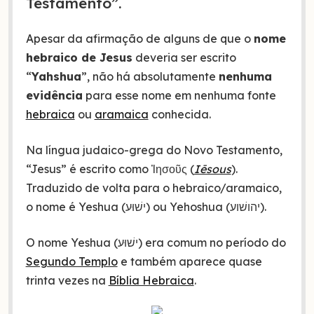
Testamento”.
Apesar da afirmação de alguns de que o
nome
hebraico de Jesus
deveria ser escrito
“
Yahshua
”, não há absolutamente
nenhuma
evidência
para esse nome em nenhuma fonte
hebraica
ou
aramaica
conhecida.
Na língua judaico-grega do Novo Testamento,
“Jesus” é escrito como Ἰησοῦς (
Iēsous
).
Traduzido de volta para o hebraico/aramaico,
o nome é Yeshua (ישׁוּע) ou Yehoshua (יהושׁוע).
O nome Yeshua (ישׁוּע) era comum no período do
Segundo Templo
e também aparece quase
trinta vezes na
Bíblia Hebraica
.