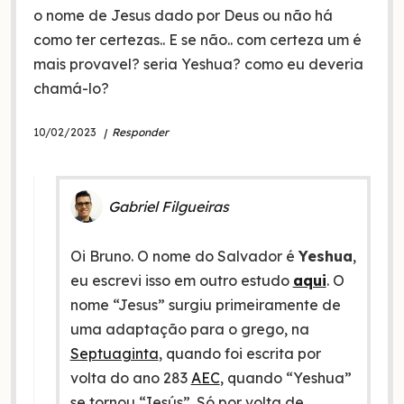
o nome de Jesus dado por Deus ou não há
como ter certezas.. E se não.. com certeza um é
mais provavel? seria Yeshua? como eu deveria
chamá-lo?
10/02/2023
Responder
Gabriel Filgueiras
Oi Bruno. O nome do Salvador é
Yeshua
,
eu escrevi isso em outro estudo
aqui
. O
nome “Jesus” surgiu primeiramente de
uma adaptação para o grego, na
Septuaginta
, quando foi escrita por
volta do ano 283
AEC
, quando “Yeshua”
se tornou “Iesús”. Só por volta de