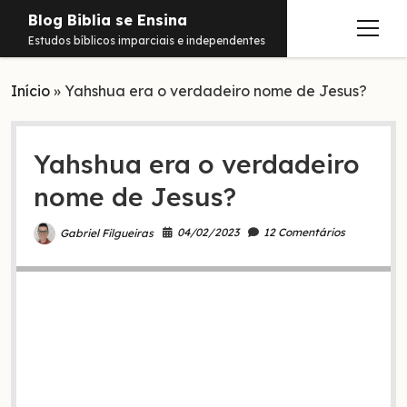
Blog Biblia se Ensina
abrir
Estudos bíblicos imparciais e independentes
menu
Início
Estudos
»
Yahshua era o verdadeiro nome de Jesus?
Notificações
Yahshua era o verdadeiro
Conteúdos
abrir
menu
nome de Jesus?
Contato
Livros
Sobre
PDFs
04/02/2023
12 Comentários
Gabriel Filgueiras
Hebraico
facebook
instagram
pinterest
youtube
e-
amazon
spotify
telegram
whatsapp
mail
Aramaico
Grego
Israel