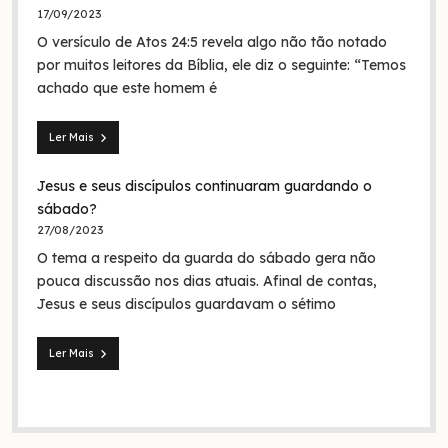
de
17/09/2023
Jesus
O versículo de Atos 24:5 revela algo não tão notado
era
em
por muitos leitores da Bíblia, ele diz o seguinte: “Temos
nome
achado que este homem é
da
Trindade?
Ler Mais
Seita
dos
Jesus e seus discípulos continuaram guardando o
nazarenos:
quem
sábado?
foram
27/08/2023
eles
O tema a respeito da guarda do sábado gera não
na
Bíblia
pouca discussão nos dias atuais. Afinal de contas,
e
Jesus e seus discípulos guardavam o sétimo
na
história?
Ler Mais
Jesus
e
seus
discípulos
continuaram