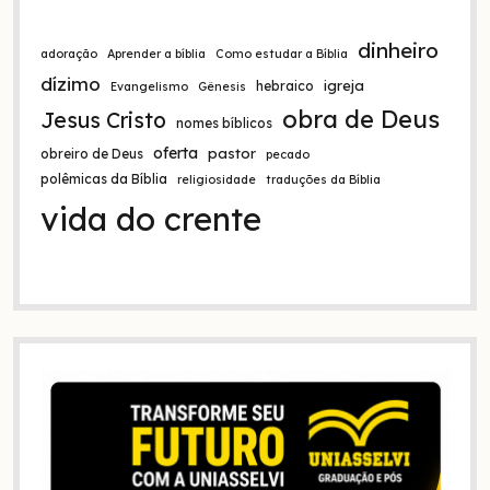
:
dinheiro
adoração
Aprender a bíblia
Como estudar a Bíblia
dízimo
igreja
hebraico
Evangelismo
Gênesis
obra de Deus
Jesus Cristo
nomes bíblicos
oferta
pastor
obreiro de Deus
pecado
polêmicas da Bíblia
religiosidade
traduções da Bíblia
vida do crente