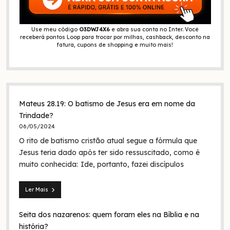
Use meu código
O3DWJ4X6
e abra sua conta no Inter. Você
receberá pontos Loop para trocar por milhas, cashback, desconto na
fatura, cupons de shopping e muito mais!
Mateus 28.19: O batismo de Jesus era em nome da
Trindade?
06/05/2024
O rito de batismo cristão atual segue a fórmula que
Jesus teria dado após ter sido ressuscitado, como é
muito conhecida: Ide, portanto, fazei discípulos
Ler Mais
Mateus
28.19:
Seita dos nazarenos: quem foram eles na Bíblia e na
O
batismo
história?