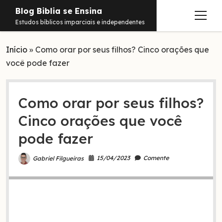
Blog Biblia se Ensina
abrir
Estudos bíblicos imparciais e independentes
menu
Início
Estudos
»
Como orar por seus filhos? Cinco orações que
você pode fazer
Notificações
Conteúdos
abrir
menu
Como orar por seus filhos?
Contato
Livros
Cinco orações que você
Sobre
PDFs
pode fazer
Hebraico
facebook
instagram
pinterest
youtube
e-
amazon
spotify
telegram
whatsapp
15/04/2023
Comente
Gabriel Filgueiras
mail
Aramaico
Grego
Israel