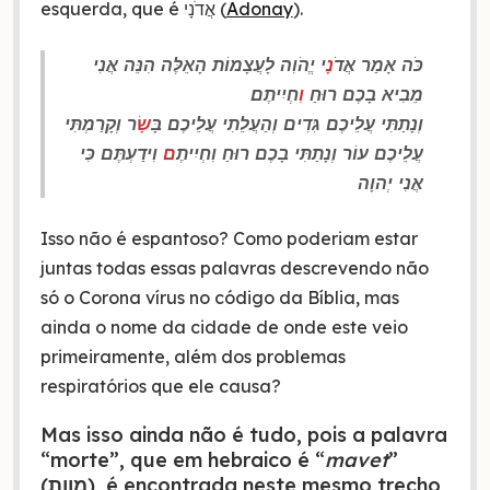
esquerda, que é אֲדֹנָי (
Adonay
).
כֹּה אָמַר אֲדֹ
נָ
י יֱהֹוִה לָעֲצָמוֹת הָאֵלֶּה הִנֵּה אֲנִי
מֵבִיא בָכֶם רוּחַ
וִ
חְיִיתֶם׃
וְנָתַתִּי עֲלֵיכֶם גִּדִים וְהַעֲלֵתִי עֲלֵיכֶם בָּ
שָׂ
ר וְקָרַמְתִּי
עֲלֵיכֶם עוֹר וְנָתַתִּי בָכֶם רוּחַ וִחְיִיתֶ
ם
וִידַעְתֶּם כִּי
אֲנִי יְהוָה
Isso não é espantoso? Como poderiam estar
juntas todas essas palavras descrevendo não
só o Corona vírus no código da Bíblia, mas
ainda o nome da cidade de onde este veio
primeiramente, além dos problemas
respiratórios que ele causa?
Mas isso ainda não é tudo, pois a palavra
“morte”, que em hebraico é “
mavet
”
(
מוות
), é encontrada neste mesmo trecho,