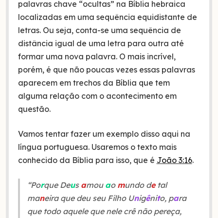
palavras chave “ocultas” na Bíblia hebraica
localizadas em uma sequência equidistante de
letras. Ou seja, conta-se uma sequência de
distância igual de uma letra para outra até
formar uma nova palavra. O mais incrível,
porém, é que não poucas vezes essas palavras
aparecem em trechos da Bíblia que tem
alguma relação com o acontecimento em
questão.
Vamos tentar fazer um exemplo disso aqui na
língua portuguesa. Usaremos o texto mais
conhecido da Bíblia para isso, que é
João 3:16
.
“Po
r
que De
u
s
a
mou
a
o
m
undo d
e
tal
ma
n
eira que deu seu Filho U
n
ig
ê
ni
t
o, p
a
ra
que todo aquele que nele crê não pereça,