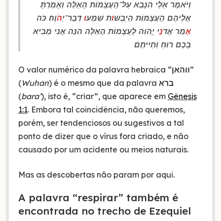
וַיֹּאמֶר אֵלַי הִנָּבֵא עַל־הָעֲצָמוֹת הָאֵלֶּה וְאָמַרְתָּ
אֲלֵיהֶם הָעֲצָמוֹת הַיְבֵשׁ
וֹ
ת שִׁמְע
וּ
דְּבַר־יְ
הֹ
וָה׃ כֹּה
אָ
מַר אֲדֹ
נָ
י יֱהֹוִה לָעֲצָמוֹת הָאֵלֶּה הִנֵּה אֲנִי מֵבִיא
בָכֶם רוּחַ וִחְיִיתֶם׃
O valor numérico da palavra hebraica “
ווהאן
”
(
Wuhan
) é o mesmo que da palavra
ברא
(
bara’
), isto é, “criar”, que aparece em
Gênesis
1:1
. Embora tal coincidência, não queremos,
porém, ser tendenciosos ou sugestivos a tal
ponto de dizer que o vírus fora criado, e não
causado por um acidente ou meios naturais.
Mas as descobertas não param por aqui.
A palavra “respirar” também é
encontrada no trecho de Ezequiel