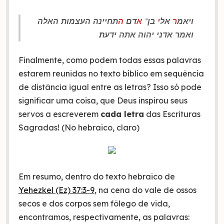
ויאמ
ר
אל
י
בן־
א
דם
ה
תחיינה העצמות האלה
ואמר אדני יהוה אתה ידעת׃
Finalmente, como podem todas essas palavras
estarem reunidas no texto bíblico em sequência
de distância igual entre as letras? Isso só pode
significar uma coisa, que Deus inspirou seus
servos a escreverem
cada letra
das Escrituras
Sagradas! (No hebraico, claro)
Em resumo, dentro do texto hebraico de
Yehezkel (Ez) 37:3-9
, na cena do vale de ossos
secos e dos corpos sem fôlego de vida,
encontramos, respectivamente, as palavras: