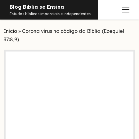
Blog Biblia se Ensina
abrir
Estudos bíblicos imparciais e independentes
menu
Início
Estudos
»
Corona vírus no código da Bíblia (Ezequiel
37:8,9)
Notificações
Conteúdos
abrir
menu
Contato
Livros
Sobre
PDFs
Hebraico
facebook
instagram
pinterest
youtube
e-
amazon
spotify
telegram
whatsapp
mail
Aramaico
Grego
Israel