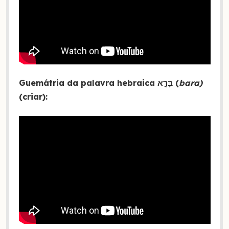
Guemátria da palavra hebraica בָּרָ֣א (
bara)
(criar):