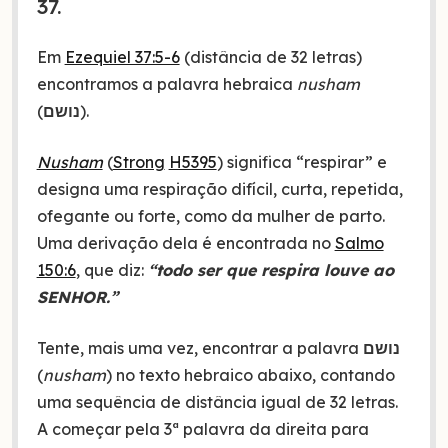
37.
Em
Ezequiel 37:5-6
(distância de 32 letras)
encontramos a palavra hebraica
nusham
(
נושם
).
Nusham
(
Strong
H5395
) significa “respirar” e
designa uma respiração difícil, curta, repetida,
ofegante ou forte, como da mulher de parto.
Uma derivação dela é encontrada no
Salmo
150:6
, que diz:
“todo ser que respira louve ao
SENHOR.”
Tente, mais uma vez, encontrar a palavra
נושם
(
nusham
) no texto hebraico abaixo, contando
uma sequência de distância igual de 32 letras.
A começar pela 3ª palavra da direita para