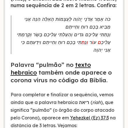
numa sequência de 2 em 2 letras. Confira:
כֹּה אָמַר אֲדֹנָי יֱהֹוִה לָעֲצָמוֹת הָאֵלֶּה הִנֵּה אֲנִי
מֵבִיא בָכֶם רוּחַ וִחְיִיתֶם׃
וְנָתַתִּי עֲלֵיכֶם גִּדִים וְהַעֲלֵתִי עֲלֵיכֶם בָּשָׂר וְקָרַמְתִּי
עֲלֵיכֶ
ם
ע
וֹ
ר
וְ
נָ
תַ
תִּי בָכֶם רוּחַ וִחְיִיתֶם וִידַעְתֶּם כִּי
אֲנִי יְהוָה
Palavra “pulmão” no
texto
hebraico
também onde aparece o
corona vírus no código da Bíblia.
Para completar e finalizar a sequência, vemos
ainda que a palavra hebraica
ריאה
(
riah
), que
significa “pulmão” (o órgão do corpo atacado
pelo Corona), aparece em
Yehezkel (Ez) 37:3
na
distância de 3 letras. Vejamos: