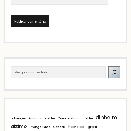
A
l
t
e
Barra
r
Pesquisar
n
lateral
a
t
i
v
e
:
dinheiro
adoração
Aprender a bíblia
Como estudar a Bíblia
dízimo
igreja
hebraico
Evangelismo
Gênesis