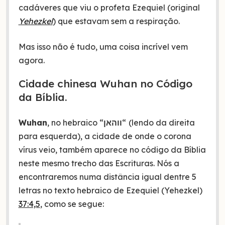
cadáveres que viu o profeta Ezequiel (original
Yehezkel
) que estavam sem a respiração.
Mas isso não é tudo, uma coisa incrível vem
agora.
Cidade chinesa Wuhan no Código
da Bíblia.
Wuhan
, no hebraico “
ווהאן
“
(lendo da direita
para esquerda), a cidade de onde o corona
vírus veio, também aparece no código da Bíblia
neste mesmo trecho das Escrituras. Nós a
encontraremos numa distância igual dentre 5
letras no texto hebraico de Ezequiel (Yehezkel)
37:4,5
, como se segue: