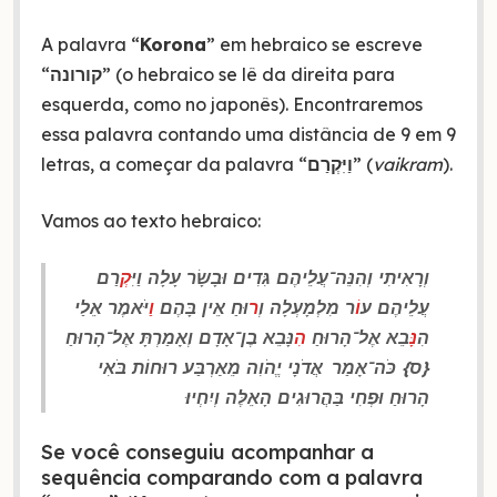
A palavra “
Korona
” em hebraico se escreve
“
קורונה
” (o hebraico se lê da direita para
esquerda, como no japonês). Encontraremos
essa palavra contando uma distância de 9 em 9
letras, a começar da palavra “
וַיִּקְרַם
” (
vaikram
).
Vamos ao texto hebraico:
וְרָאִיתִי וְהִנֵּה־עֲלֵיהֶם גִּדִים וּבָשָׂר עָלָה וַיִּ
קְ
רַם
עֲלֵיהֶם ע
וֹ
ר מִלְמָעְלָה וְ
ר
וּחַ אֵין בָּהֶם׃
וַ
יֹּאמֶר אֵלַי
הִ
נָּ
בֵא אֶל־הָרוּחַ
הִ
נָּבֵא בֶן־אָדָם וְאָמַרְתָּ אֶל־הָרוּחַ
{ס} כֹּה־אָמַר אֲדֹנָי יֱהֹוִה מֵאַרְבַּע רוּחוֹת בֹּאִי
הָרוּחַ וּפְחִי בַּהֲרוּגִים הָאֵלֶּה וְיִחְיוּ׃
Se você conseguiu acompanhar a
sequência comparando com a palavra